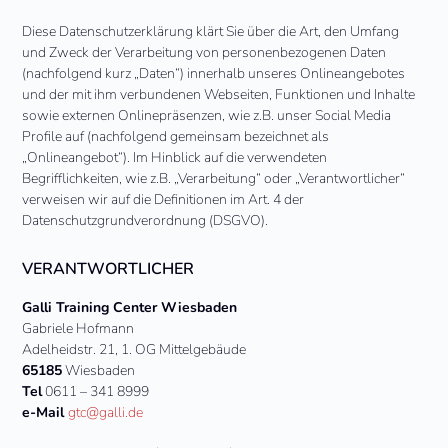
Diese Datenschutzerklärung klärt Sie über die Art, den Umfang
und Zweck der Verarbeitung von personenbezogenen Daten
(nachfolgend kurz „Daten“) innerhalb unseres Onlineangebotes
und der mit ihm verbundenen Webseiten, Funktionen und Inhalte
sowie externen Onlinepräsenzen, wie z.B. unser Social Media
Profile auf (nachfolgend gemeinsam bezeichnet als
„Onlineangebot“). Im Hinblick auf die verwendeten
Begrifflichkeiten, wie z.B. „Verarbeitung“ oder „Verantwortlicher“
verweisen wir auf die Definitionen im Art. 4 der
Datenschutzgrundverordnung (DSGVO).
VERANTWORTLICHER
Galli Training Center Wiesbaden
Gabriele Hofmann
Adelheidstr. 21, 1. OG Mittelgebäude
65185
Wiesbaden
Tel
0611 – 341 8999
e-Mail
gtc@galli.de