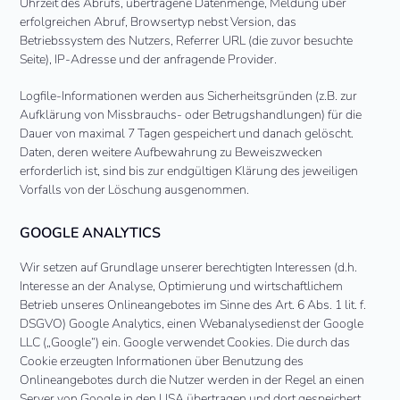
Uhrzeit des Abrufs, übertragene Datenmenge, Meldung über
erfolgreichen Abruf, Browsertyp nebst Version, das
Betriebssystem des Nutzers, Referrer URL (die zuvor besuchte
Seite), IP-Adresse und der anfragende Provider.
Logfile-Informationen werden aus Sicherheitsgründen (z.B. zur
Aufklärung von Missbrauchs- oder Betrugshandlungen) für die
Dauer von maximal 7 Tagen gespeichert und danach gelöscht.
Daten, deren weitere Aufbewahrung zu Beweiszwecken
erforderlich ist, sind bis zur endgültigen Klärung des jeweiligen
Vorfalls von der Löschung ausgenommen.
GOOGLE ANALYTICS
Wir setzen auf Grundlage unserer berechtigten Interessen (d.h.
Interesse an der Analyse, Optimierung und wirtschaftlichem
Betrieb unseres Onlineangebotes im Sinne des Art. 6 Abs. 1 lit. f.
DSGVO) Google Analytics, einen Webanalysedienst der Google
LLC („Google“) ein. Google verwendet Cookies. Die durch das
Cookie erzeugten Informationen über Benutzung des
Onlineangebotes durch die Nutzer werden in der Regel an einen
Server von Google in den USA übertragen und dort gespeichert.