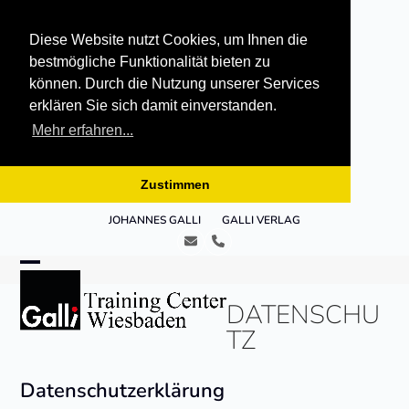
Diese Website nutzt Cookies, um Ihnen die
bestmögliche Funktionalität bieten zu
können. Durch die Nutzung unserer Services
erklären Sie sich damit einverstanden.
Mehr erfahren...
Zustimmen
Skip
JOHANNES GALLI
GALLI VERLAG
to
E-
Telefon
content
Mail
Open
Close
DATENSCHU
mobile
mobile
TZ
menu
menu
Datenschutzerklärung