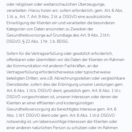
oder religiösen oder weltanschaulichen Überzeugunge,
verarbeiten. Hierzu holen wir, sofern erforderlich, gem. Art. 6 Abs.
1 lit. a., Art. 7, Art. 9 Abs. 2 lit. a. DSGVO eine ausdrückliche
Einwilligung der Klienten ein und verarbeiten die besonderen
Kategorien von Daten ansonsten zu Zwecken der
Gesundheitsvorsorge auf Grundlage des Art. 9 Abs. 2 lit h.
DSGVO, § 22 Abs. 1 Nr. 1 b. BDSG.
Sofern für die Vertragserfüllung oder gesetzlich erforderlich,
offenbaren oder übermitteln wir die Daten der Klienten im Rahmen
der Kommunikation mit anderen Fachkräften, an der
Vertragserfüllung erforderlicherweise oder typischerweise
beteiligten Dritten, wie z.B. Abrechnungsstellen oder vergleichbare
Dienstleister, sofern dies der Erbringung unserer Leistungen gem.
Art. 6 Abs. 1 lit b. DSGVO dient, gesetzlich gem. Art. 6 Abs. 1 lit c.
DSGVO vorgeschrieben ist, unseren Interessen oder denen der
Klienten an einer effizienten und kostengünstigen
Gesundheitsversorgung als berechtigtes Interesse gem. Art. 6
Abs. 1 lit f. DSGVO dient oder gem. Art. 6 Abs. 1 lit d. DSGVO
notwendig ist. um lebenswichtige Interessen der Klienten oder
einer anderen natürlichen Person zu schützen oder im Rahmen