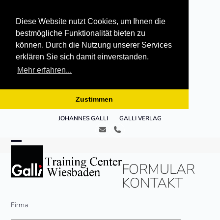
Diese Website nutzt Cookies, um Ihnen die
bestmögliche Funktionalität bieten zu
können. Durch die Nutzung unserer Services
erklären Sie sich damit einverstanden.
Mehr erfahren...
Zustimmen
Skip
JOHANNES GALLI
GALLI VERLAG
to
E-
Telefon
content
Mail
Open
Close
FORMULAR
mobile
mobile
KONTAKT
menu
menu
Firma