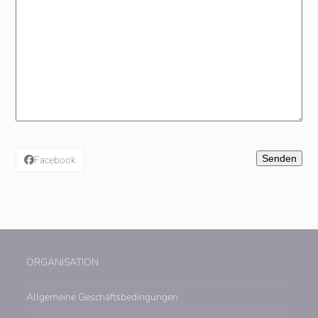
Bitte
lasse
Facebook
dieses
Feld
leer.
ORGANISATION
Allgemeine Geschäftsbedingungen