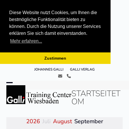
Diese Website nutzt Cookies, um Ihnen die
bestmögliche Funktionalität bieten zu
können. Durch die Nutzung unserer Services
erklären Sie sich damit einverstanden.
Mehr erfahren...
Zustimmen
Skip
JOHANNES GALLI
GALLI VERLAG
to
E-
Telefon
content
Mail
Open
Close
STARTSEITET
mobile
mobile
OM
menu
menu
2026
Juli
August
September