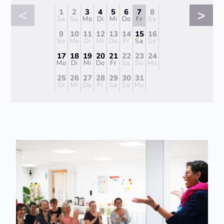
<
>
1
2
3
4
5
6
7
8
Sa
So
Mo
Di
Mi
Do
Fr
Sa
9
10
11
12
13
14
15
16
So
Mo
Di
Mi
Do
Fr
Sa
So
17
18
19
20
21
22
23
24
Mo
Di
Mi
Do
Fr
Sa
So
Mo
25
26
27
28
29
30
31
Di
Mi
Do
Fr
Sa
So
Mo