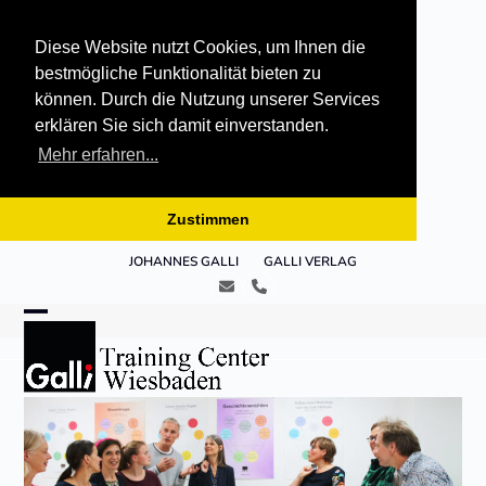
Diese Website nutzt Cookies, um Ihnen die
bestmögliche Funktionalität bieten zu
können. Durch die Nutzung unserer Services
erklären Sie sich damit einverstanden.
Mehr erfahren...
Zustimmen
Skip
JOHANNES GALLI
GALLI VERLAG
to
E-
Telefon
content
Mail
Open
Close
mobile
mobile
menu
menu